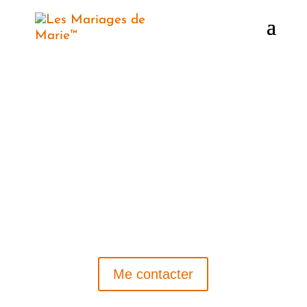
Contactez Marie
—
Un projet de mariage ?
Discutons-en autour d’un café
(ou par mail) !
Me contacter