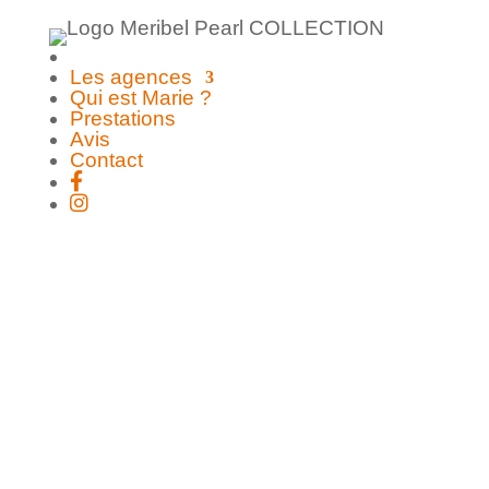
Les agences
Qui est Marie ?
Prestations
Avis
Contact
Copyright© - 2012 • 2026 | Les Mariages
de Marie - Wedding planner ile de Ré et
Charente-Maritime
Mentions Légales
|
Confidentialité
|
Web Conception :
IA Web