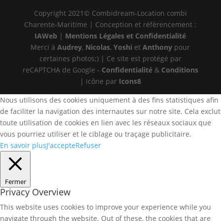
Copyright 2021© Combidream-Location combi
Charente-Maritime | Conception et référencement :
IAWeb
|
Mentions Légales et Confidentialité
Merci à
Audrey
,
Nicolas
,
Yoshi
et
Anthony
pour
certaines photos;) | Ce site est protégé par
reCAPTCHA de Google -
Confidentialité
&
Conditions
| icône par
Icons8
Nous utilisons des cookies uniquement à des fins statistiques afin
de faciliter la navigation des internautes sur notre site. Cela exclut
toute utilisation de cookies en lien avec les réseaux sociaux que
vous pourriez utiliser et le ciblage ou traçage publicitaire.
En savoir plus
J'accepte
Refuser
Fermer
Privacy Overview
This website uses cookies to improve your experience while you
navigate through the website. Out of these, the cookies that are