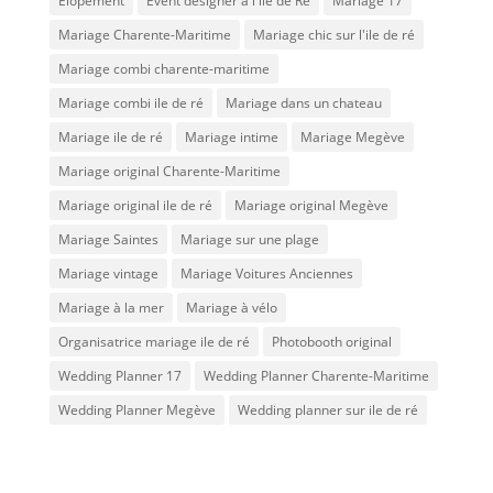
Elopement
Event designer à l'ile de Ré
Mariage 17
Mariage Charente-Maritime
Mariage chic sur l'ile de ré
Mariage combi charente-maritime
Mariage combi ile de ré
Mariage dans un chateau
Mariage ile de ré
Mariage intime
Mariage Megève
Mariage original Charente-Maritime
Mariage original ile de ré
Mariage original Megève
Mariage Saintes
Mariage sur une plage
Mariage vintage
Mariage Voitures Anciennes
Mariage à la mer
Mariage à vélo
Organisatrice mariage ile de ré
Photobooth original
Wedding Planner 17
Wedding Planner Charente-Maritime
Wedding Planner Megève
Wedding planner sur ile de ré