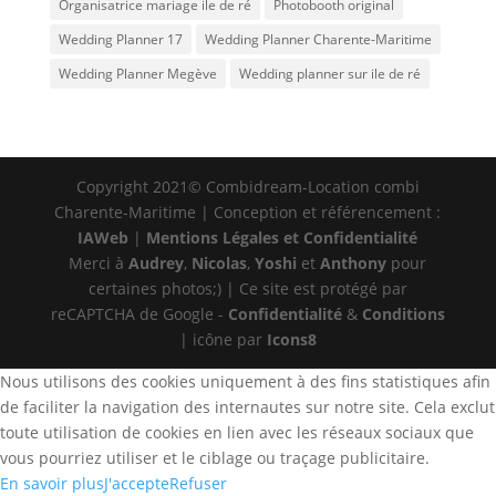
Organisatrice mariage ile de ré
Photobooth original
Wedding Planner 17
Wedding Planner Charente-Maritime
Wedding Planner Megève
Wedding planner sur ile de ré
Copyright 2021© Combidream-Location combi
Charente-Maritime | Conception et référencement :
IAWeb
|
Mentions Légales et Confidentialité
Merci à
Audrey
,
Nicolas
,
Yoshi
et
Anthony
pour
certaines photos;) | Ce site est protégé par
reCAPTCHA de Google -
Confidentialité
&
Conditions
| icône par
Icons8
Nous utilisons des cookies uniquement à des fins statistiques afin
de faciliter la navigation des internautes sur notre site. Cela exclut
toute utilisation de cookies en lien avec les réseaux sociaux que
vous pourriez utiliser et le ciblage ou traçage publicitaire.
En savoir plus
J'accepte
Refuser