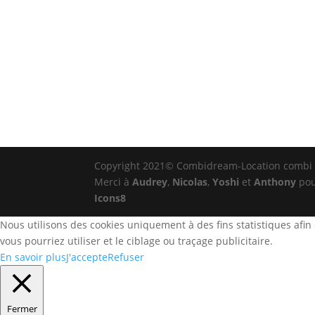
Copyright 2021© Combidream-Location combi 
Merci à
Audrey
,
Nicolas
,
Yoshi
et
Anthony
pou
Icons8
Nous utilisons des cookies uniquement à des fins statistiques afin d
vous pourriez utiliser et le ciblage ou traçage publicitaire.
En savoir plus
J'accepte
Refuser
Fermer