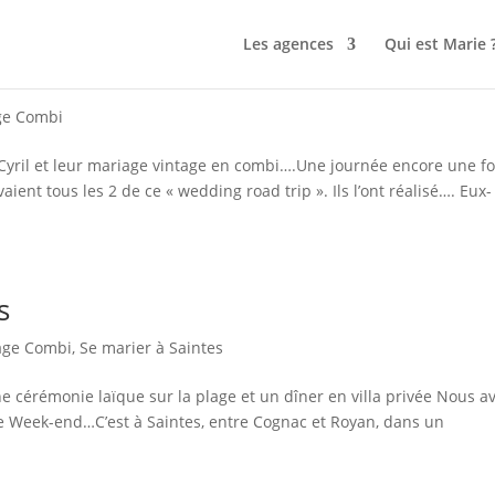
Les agences
Qui est Marie 
ge Combi
yril et leur mariage vintage en combi….Une journée encore une fo
aient tous les 2 de ce « wedding road trip ». Ils l’ont réalisé…. Eux-
s
age Combi
,
Se marier à Saintes
e cérémonie laïque sur la plage et un dîner en villa privée Nous a
e Week-end…C’est à Saintes, entre Cognac et Royan, dans un