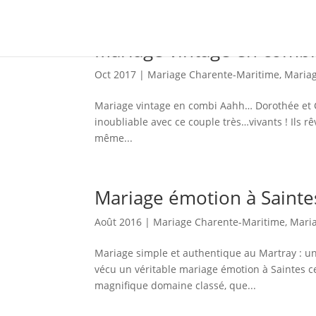
Mariage vintage en combi
Oct 2017
|
Mariage Charente-Maritime
,
Maria
Mariage vintage en combi Aahh… Dorothée et C
inoubliable avec ce couple très…vivants ! Ils rêv
même...
Mariage émotion à Sainte
Août 2016
|
Mariage Charente-Maritime
,
Mari
Mariage simple et authentique au Martray : un
vécu un véritable mariage émotion à Saintes c
magnifique domaine classé, que...