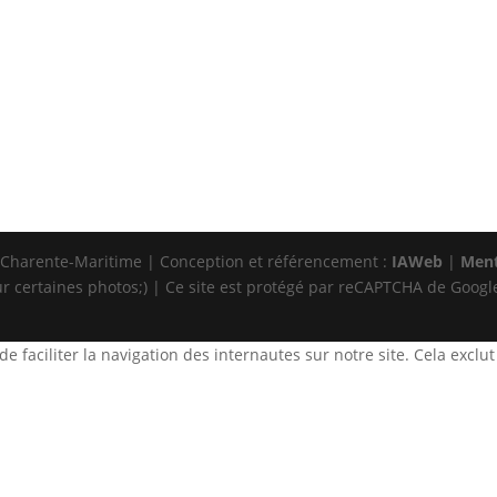
Charente-Maritime | Conception et référencement :
IAWeb
|
Ment
r certaines photos;) | Ce site est protégé par reCAPTCHA de Googl
e faciliter la navigation des internautes sur notre site. Cela exclut