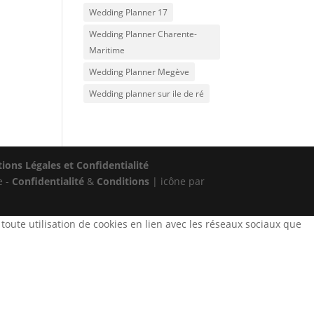
Wedding Planner 17
Wedding Planner Charente-
Maritime
Wedding Planner Megève
Wedding planner sur ile de ré
ions Légales et Confidentialité
e -
Confidentialité
&
Conditions
| icône par
 toute utilisation de cookies en lien avec les réseaux sociaux que